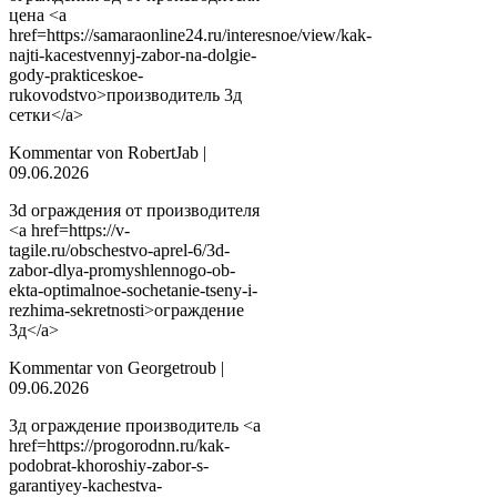
цена <a
href=https://samaraonline24.ru/interesnoe/view/kak-
najti-kacestvennyj-zabor-na-dolgie-
gody-prakticeskoe-
rukovodstvo>производитель 3д
сетки</a>
Kommentar von RobertJab |
09.06.2026
3d ограждения от производителя
<a href=https://v-
tagile.ru/obschestvo-aprel-6/3d-
zabor-dlya-promyshlennogo-ob-
ekta-optimalnoe-sochetanie-tseny-i-
rezhima-sekretnosti>ограждение
3д</a>
Kommentar von Georgetroub |
09.06.2026
3д ограждение производитель <a
href=https://progorodnn.ru/kak-
podobrat-khoroshiy-zabor-s-
garantiyey-kachestva-