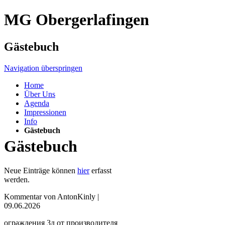
MG Obergerlafingen
Gästebuch
Navigation überspringen
Home
Über Uns
Agenda
Impressionen
Info
Gästebuch
Gästebuch
Neue Einträge können
hier
erfasst
werden.
Kommentar von AntonKinly |
09.06.2026
ограждения 3д от производителя