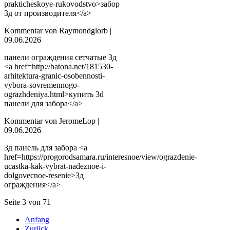
prakticheskoye-rukovodstvo>забор
3д от производителя</a>
Kommentar von Raymondglorb |
09.06.2026
панели ограждения сетчатые 3д
<a href=http://batona.net/181530-
arhitektura-granic-osobennosti-
vybora-sovremennogo-
ograzhdeniya.html>купить 3d
панели для забора</a>
Kommentar von JeromeLop |
09.06.2026
3д панель для забора <a
href=https://progorodsamara.ru/interesnoe/view/ograzdenie-
ucastka-kak-vybrat-nadeznoe-i-
dolgovecnoe-resenie>3д
ограждения</a>
Seite 3 von 71
Anfang
Zurück