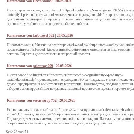
Kommentar von Hectordauck |
20.05.2026
Нужно прочное ограждение? <a href=https://kingdia.com/2-uncategorised/1855-3d-ograz
materialy-i-preimushchestva.html>металлические ограждение 3d</a> практичное и д
для защиты территории. Сварные металлические секции с защитным покрытием об
прочность, устойчивость и современный внешний вид.
Kommentar von
farbwood 562
|
20.05.2026
Пиломатериалы в Минске <a href=https://farbwood.by/>https://farbwood.by</a> сиби
производителя Farbwood. Качественные строительные материалы из лиственницы —
вагонка. Гарантия долговечности и природной красоты.
Kommentar von
pricstroy 909
|
20.05.2026
Нужен забор? <a href=https://pricstroy.ru/proizvodstvo-ograzhdeniy-i-prochnyh-
metallokonstruktsiy/>производители ограждения 3d</a> надежные металлические ог
домов, предприятий и общественных территорий. Производство, продажа и устано
заборов с антикоррозийным покрытием, высокой прочностью и долгим сроком слу
Kommentar von
sezon-stroy 732
|
20.05.2026
Решил сделать ограждение? <a href=https://sezon-stroy.ru/montazh-dekorativnyh-zaborov
sroki/>3 d панели для забора</a> прочные металлические секции для заборов и огр
Подходят для частных домов, предприятий, школ и складов. Панели имеют антико
современный внешний вид и обеспечивают надежную защиту участка.
Seite 23 von 71