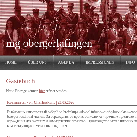
mg obergerlafingen
NAVIGATION
HOME
ÜBER UNS
AGENDA
IMPRESSIONEN
INFO
ÜBERSPRINGEN
Gästebuch
Neue Einträge können
hier
erfasst werden.
Kommentar von Charlesskync |
20.05.2026
Выбираешь качественный забор? <a href=https://de-nol.info/novosti/vybor-sektsiy-zab
bezopasnosti.html>панель 3д ограждения от производителя</a> прочные и долговеч
ограждения для частных и коммерческих объектов. Производство металлических па
комплектующих и установка под ключ.